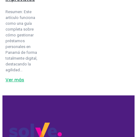
Resumen: Este
artículo funciona
como una guía
completa sobre
cómo gestionar
préstamos
personales en
Panamá de forma
totalmente digital,
destacando la
agilidad…
about
Ver más
Préstamos
personales
en
Panamá
para
resolver
imprevistos