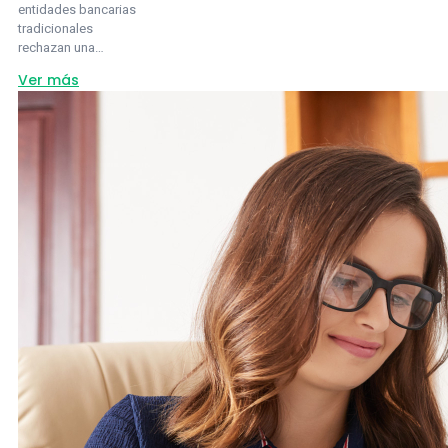
entidades bancarias
tradicionales
rechazan una…
about
Ver más
¿Cómo
elegir
financieras
en
Panamá
para
préstamos
personales
si
los
bancos
te
rechazan?