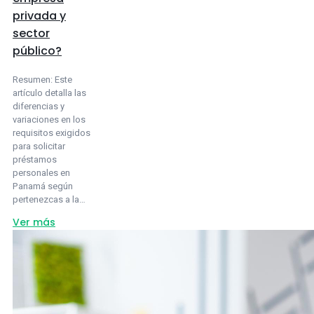
privada y
sector
público?
Resumen: Este
artículo detalla las
diferencias y
variaciones en los
requisitos exigidos
para solicitar
préstamos
personales en
Panamá según
pertenezcas a la…
about
Ver más
Préstamos
personales
en
Panamá:
¿Qué
requisitos