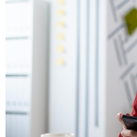
cambian
entre
empresa
privada
y
sector
público?