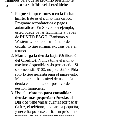
infalibles para que su próximo préstamo le
ayude a
construir historial crediticio
:
Pague siempre antes o en la fecha
límite:
Este es el punto más crítico.
Programe recordatorios o pagos
automáticos. En Solve, por ejemplo,
usted puede pagar fácilmente a través
de
PUNTO PAGO
, Banistmo y
Western Union con su número de
cédula, lo que elimina excusas para el
retraso.
Mantenga la deuda baja (Utilización
del Crédito):
Nunca tome el monto
máximo disponible solo por tenerlo. Si
solo necesita $100, no pida $250. Pida
solo lo que necesita para el imprevisto.
Mantener un bajo nivel de uso de la
deuda es un indicador positivo de
gestión financiera.
Use el préstamo para consolidar
deudas más pequeñas (Puestas al
Día):
Si tiene varias cuentas por pagar
(la luz, el teléfono, una tarjeta pequeña)
y necesita ponerse al día, un préstamo