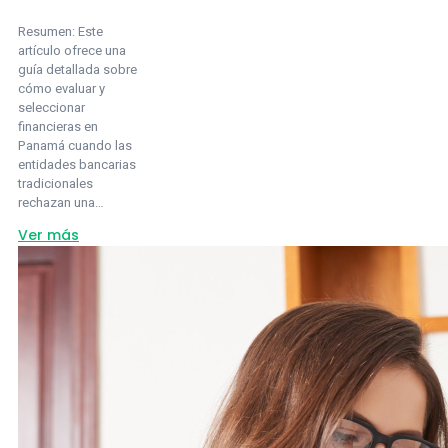
Resumen: Este
artículo ofrece una
guía detallada sobre
cómo evaluar y
seleccionar
financieras en
Panamá cuando las
entidades bancarias
tradicionales
rechazan una…
about
Ver más
¿Cómo
elegir
financieras
en
Panamá
para
préstamos
personales
si
los