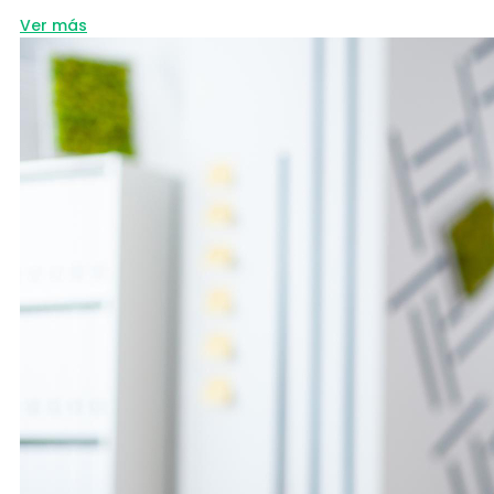
about
Ver más
Préstamos
personales
en
Panamá:
¿Qué
requisitos
cambian
entre
empresa
privada
y
sector
público?