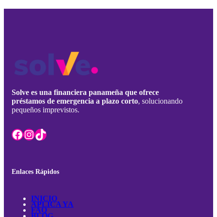
personales
en
Panamá
para
resolver
imprevistos
Solve es una financiera panameña que ofrece
préstamos de emergencia a plazo corto
, solucionando
pequeños imprevistos.
Facebook
Instagram
TikTok
Enlaces Rápidos
INICIO
APLICA YA
FAQ
BLOG