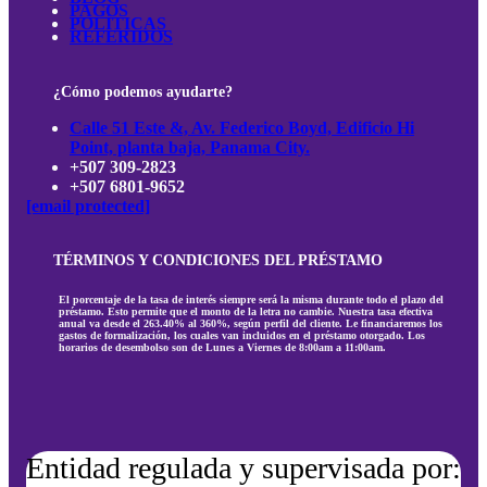
PAGOS
POLÍTICAS
REFERIDOS
¿Cómo podemos ayudarte?
Calle 51 Este &, Av. Federico Boyd, Edificio Hi
Point, planta baja, Panama City.
+507 309-2823
+507 6801-9652
[email protected]
TÉRMINOS Y CONDICIONES DEL PRÉSTAMO
El porcentaje de la tasa de interés siempre será la misma durante todo el plazo del
préstamo. Esto permite que el monto de la letra no cambie. Nuestra tasa efectiva
anual va desde el 263.40% al 360%, según perfil del cliente. Le financiaremos los
gastos de formalización, los cuales van incluidos en el préstamo otorgado. Los
horarios de desembolso son de Lunes a Viernes de 8:00am a 11:00am.
Entidad regulada y supervisada por: